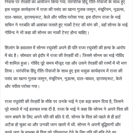
निवास पर तेरहवीं का आयोजन किया गया. पारंपरिक हिंदू रीति-रिवाजों के साथ हुए
इस भावुक कार्यक्रम में राजा की पसंद का खाना गुलाब जामुन, मंचूरियन, नूडल्स,
दाल-चावल, ड्रायफ्रूट, केले और पपीता परोसा गया. इस दौरान राजा के भाई
सचिन ने नरबलि की आशंका जताते हुए नार्को टेस्ट की मांग की , वहॉ सोनम के भाई
गोविन्द ने भी कहा की सोनम का नार्को टेस्ट होना चाहिए।
शिलांग के हवालात में सोनम रघुवंशी अपने ही पति राजा रघुवंशी की हत्या के आरोप
में बंद है। सोमवार को इंदौर में राजा की तेरहवीं थी। जिसमे सोनम का भाई गोविंद
भी शामिल हुआ। गोविंद पूूरे समय मौजूद रहा और उसने तेरहवीं की रस्मों में भी भाग
लिया। पारंपरिक हिंदू रीति-रिवाजों के साथ हुए इस भावुक कार्यक्रम में राजा की
पसंद का खाना गुलाब जामुन, मंचूरियन, नूडल्स, दाल-चावल, ड्रायफ्रूट, केले
और पपीता परोसा गया।
राजा रघुवंशी की तेरहवीं के मौके पर उनके भाई ने एक बड़ा बयान दिया है, जिसने
पूरे मामले में नई हलचल मचा दी है. राजा के भाई ने कहा कि सोनम ने अपने पिता की
जान बचाने के लिए अपने पति की बलि दे दी. सोनम के पिता को पहले से ही हार्ट
अटैक हो चुका था और उनकी जान खतरे में थी. सोनम ने अपनी बुद्धिमानी और
काले जादू के माध्यम से पिता को जीवनदान देने के लिए पति की बलि देने का