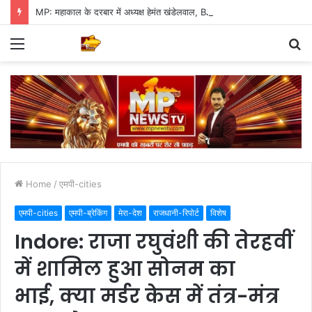
MP: महाकाल के दरबार में अध्यक्ष हेमंत खंडेलवाल, BJP की मजबूती का मांगा आशीर्वाद
Menu
S
fo
Home
/
एमपी-cities
एमपी-cities
एमपी-ब्रेकिंग
मेरा-देश
राजधानी-रिपोर्ट
विशेष
Indore: राजा रघुवंशी की तेरहवीं
में शामिल हुआ सोनम का
भाई, क्या मर्डर केस में तंत्र-मंत्र