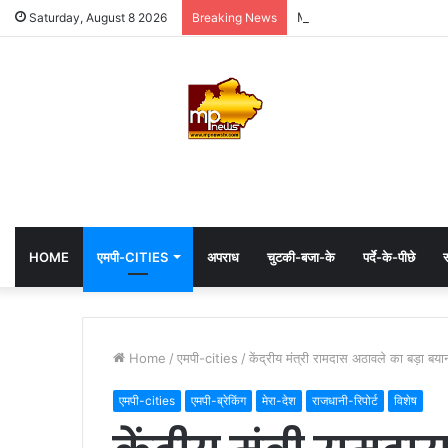
MP: महाकाल के दरबार में अध्यक्
Saturday, August 8 2026
Breaking News
HOME
एमपी-CITIES
अपराध
चुटकी-बजा-के
पर्दे-के-पीछे
स
Home
/
एमपी-cities
/
केंद्रीय मंत्री रामदास अठावले का बड़ा बयान,
एमपी-cities
एमपी-ब्रेकिंग
मेरा-देश
राजधानी-रिपोर्ट
विशेष