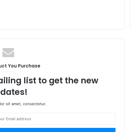
uct You Purchase
iling list to get the new
dates!
or sit amet, consectetur.