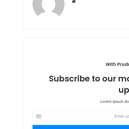
Website
With Prod
Subscribe to our ma
up
Lorem ipsum dol
Enter
your
Email