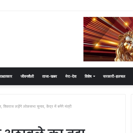
ष हेमंत खंडेलवाल, BJP की मजबूती का मांगा आशीर्वाद
ाक्षात्कार
जीवनशैली
ताजा-खबर
मेरा-देश
विशेष
सरकारी-हलचल
 शिवराज लड़ेंगे लोकसभा चुनाव, केंद्र में बनेंगे मंत्री