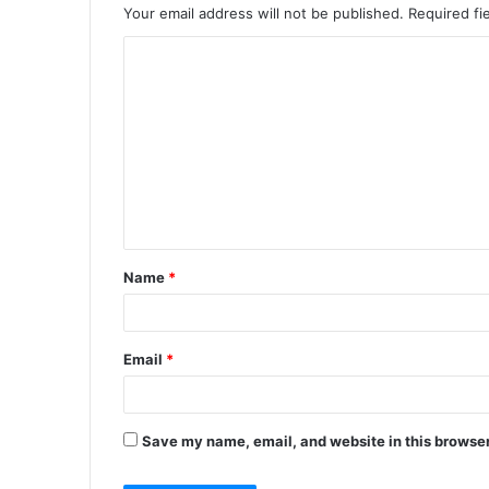
Your email address will not be published.
Required fi
C
o
m
m
e
n
t
Name
*
*
Email
*
Save my name, email, and website in this browser