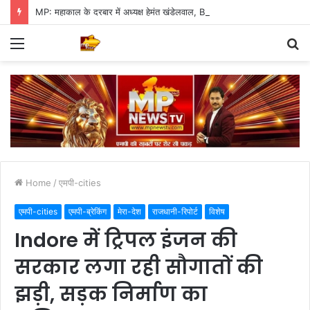
MP: महाकाल के दरबार में अध्यक्ष हेमंत खंडेलवाल, BJP की मजबूती का मांगा आशीर्वाद
Menu
S
fo
Home
/
एमपी-cities
एमपी-cities
एमपी-ब्रेकिंग
मेरा-देश
राजधानी-रिपोर्ट
विशेष
Indore में ट्रिपल इंजन की
सरकार लगा रही सौगातों की
झड़ी, सड़क निर्माण का