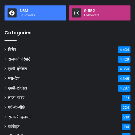
1.6M
9,552
Followers
Followers
Categories
विशेष
4,434
राजधानी-रिपोर्ट
4,428
एमपी-ब्रेकिंग
4,350
मेरा-देश
4,346
एमपी-cities
4,287
ताजा-खबर
251
पर्दे-के-पीछे
224
सरकारी-हलचल
219
बॉलीवुड
194