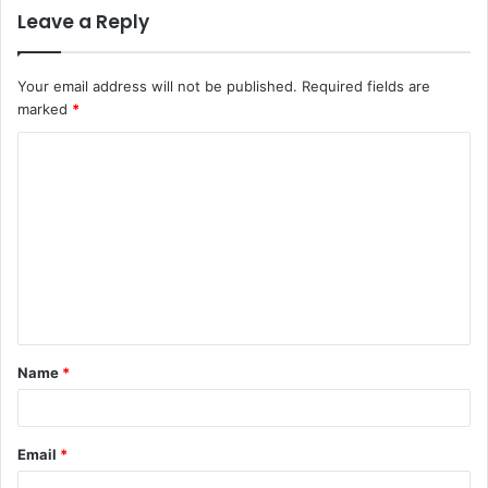
Leave a Reply
Your email address will not be published.
Required fields are
marked
*
C
o
m
m
e
n
t
Name
*
*
Email
*