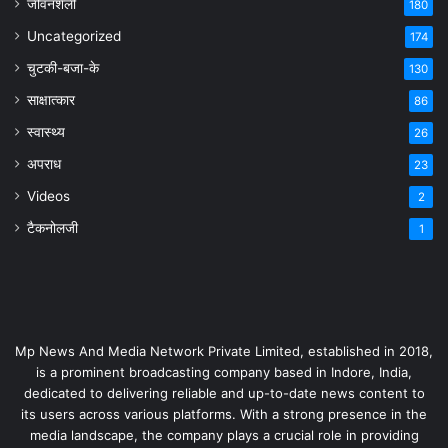
जीवनशैली
180
Uncategorized
174
चुटकी-बजा-के
130
साक्षात्कार
86
स्वास्थ्य
26
अपराध
23
Videos
2
टैकनोलजी
1
Mp News And Media Network Private Limited, established in 2018,
is a prominent broadcasting company based in Indore, India,
dedicated to delivering reliable and up-to-date news content to
its users across various platforms. With a strong presence in the
media landscape, the company plays a crucial role in providing