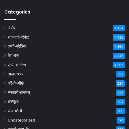
Categories
विशेष
4,434
राजधानी-रिपोर्ट
4,428
एमपी-ब्रेकिंग
4,350
मेरा-देश
4,346
एमपी-cities
4,287
ताजा-खबर
251
पर्दे-के-पीछे
224
सरकारी-हलचल
219
बॉलीवुड
194
जीवनशैली
180
Uncategorized
174