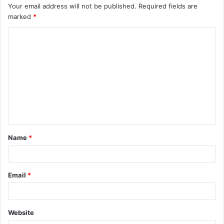
Your email address will not be published.
Required fields are
marked
*
C
o
m
m
e
n
t
Name
*
*
Email
*
Website