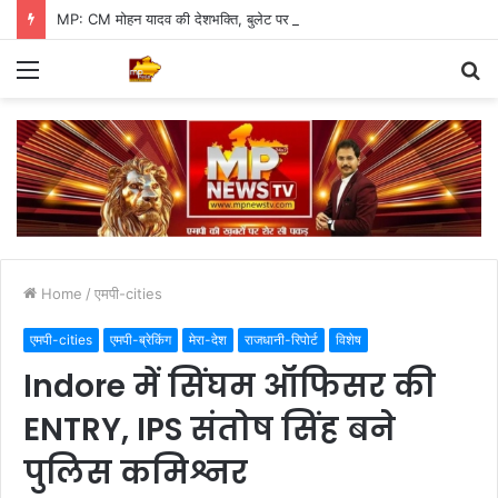
MP: CM मोहन यादव की देशभक्ति, बुलेट पर सवार होकर तिरंगा यात्रा में हुए शामिल
Menu
S
fo
Home
/
एमपी-cities
एमपी-cities
एमपी-ब्रेकिंग
मेरा-देश
राजधानी-रिपोर्ट
विशेष
Indore में सिंघम ऑफिसर की
ENTRY, IPS संतोष सिंह बने
पुलिस कमिश्नर