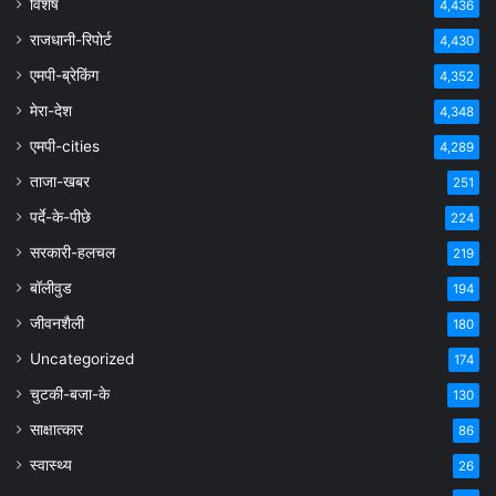
विशेष
4,436
राजधानी-रिपोर्ट
4,430
एमपी-ब्रेकिंग
4,352
मेरा-देश
4,348
एमपी-cities
4,289
ताजा-खबर
251
पर्दे-के-पीछे
224
सरकारी-हलचल
219
बॉलीवुड
194
जीवनशैली
180
Uncategorized
174
चुटकी-बजा-के
130
साक्षात्कार
86
स्वास्थ्य
26