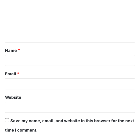
m
m
e
n
t
Name
*
*
Email
*
Website
Save my name, email, and website in this browser for the next
time I comment.