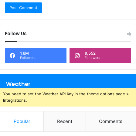
Follow Us
1.6M
9,552
Followers
Followers
Weather
You need to set the Weather API Key in the theme options page >
Integrations.
Popular
Recent
Comments