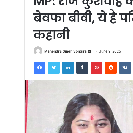
MP: राज कुशवाह 
बेवफा बीवी, ये है प
कहानी
Send
Mahendra Singh Songira
June 9, 2025
an
Facebook
Twitter
LinkedIn
Tumblr
Pinterest
Reddit
V
email