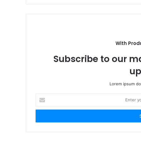
With Prod
Subscribe to our ma
up
Lorem ipsum dol
Enter
your
Email
address