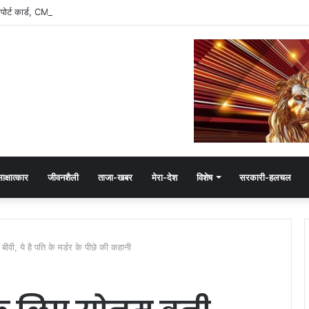
रिपोर्ट कार्ड, CM मोहन यादव के इतने फॉलोअर्स
ाक्षात्कार
जीवनशैली
ताजा-खबर
मेरा-देश
विशेष
सरकारी-हलचल
वी, ये है पति के मर्डर के पीछे की कहानी