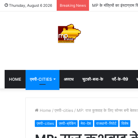
MP के मंत्रियों का इंस्टाग्राम 
Thursday, August 6 2026
Breaking News
HOME
एमपी-CITIES
अपराध
चुटकी-बजा-के
पर्दे-के-पीछे
स
Home
/
एमपी-cities
/
MP: राज कुशवाह के लिए सोनम बनी बेवफा बी
एमपी-cities
एमपी-ब्रेकिंग
मेरा-देश
राजधानी-रिपोर्ट
विशेष