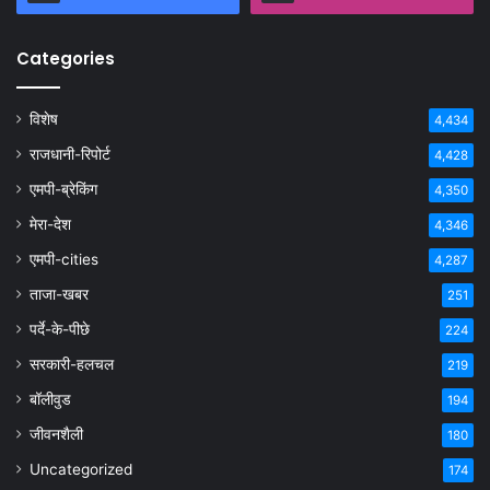
Categories
विशेष
4,434
राजधानी-रिपोर्ट
4,428
एमपी-ब्रेकिंग
4,350
मेरा-देश
4,346
एमपी-cities
4,287
ताजा-खबर
251
पर्दे-के-पीछे
224
सरकारी-हलचल
219
बॉलीवुड
194
जीवनशैली
180
Uncategorized
174