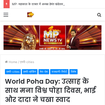
MP: महाकाल के दरबार में अध्यक्ष हेमंत खंडेलवाल, BJP की मजबूती का मांगा आशीर्वाद
Menu
S
fo
Home
/
एमपी-cities
एमपी-cities
एमपी-ब्रेकिंग
मेरा-देश
राजधानी-रिपोर्ट
विशेष
World Poha Day: उत्साह के
साथ मना विश्व पोहा दिवस, भाई
और दादा ने चखा स्वाद