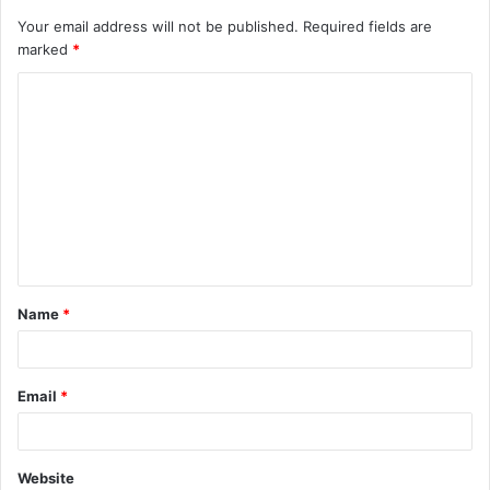
Your email address will not be published.
Required fields are
marked
*
C
o
m
m
e
n
t
Name
*
*
Email
*
Website