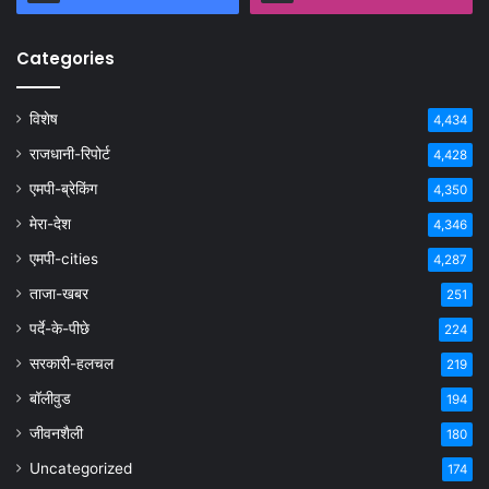
Categories
विशेष
4,434
राजधानी-रिपोर्ट
4,428
एमपी-ब्रेकिंग
4,350
मेरा-देश
4,346
एमपी-cities
4,287
ताजा-खबर
251
पर्दे-के-पीछे
224
सरकारी-हलचल
219
बॉलीवुड
194
जीवनशैली
180
Uncategorized
174