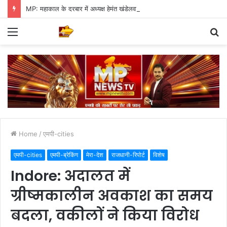
MP: महाकाल के दरबार में अध्यक्ष हेमंत खंडेलवाल, BJP की मजबूती का मांगा आशीर्वाद
Menu
S
fo
Home
/
एमपी-cities
एमपी-cities
एमपी-ब्रेकिंग
मेरा-देश
राजधानी-रिपोर्ट
विशेष
Indore: अदालत में
ग्रीष्मकालीन अवकाश का समय
बदला, वकीलों ने किया विरोध