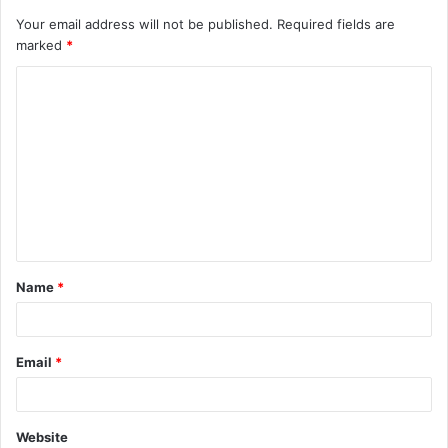
Your email address will not be published.
Required fields are
marked
*
C
o
m
m
e
n
t
Name
*
*
Email
*
Website