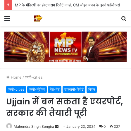
MP के मंत्रियों का इंस्टाग्राम रिपोर्ट कार्ड, CM मोहन यादव के इतने फॉलोअर्स
Menu
S
fo
Home
/
एमपी-cities
एमपी-cities
एमपी-ब्रेकिंग
मेरा-देश
राजधानी-रिपोर्ट
विशेष
Ujjain में बन सकता है एयरपोर्ट,
सरकार की तैयारी पूरी
Send
Mahendra Singh Songira
January 23, 2024
0
327