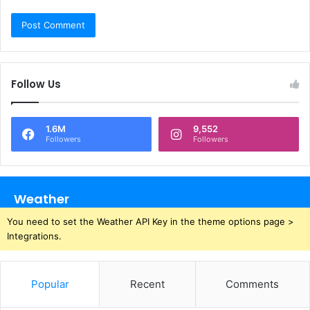
Follow Us
1.6M
9,552
Followers
Followers
Weather
You need to set the Weather API Key in the theme options page >
Integrations.
Popular
Recent
Comments