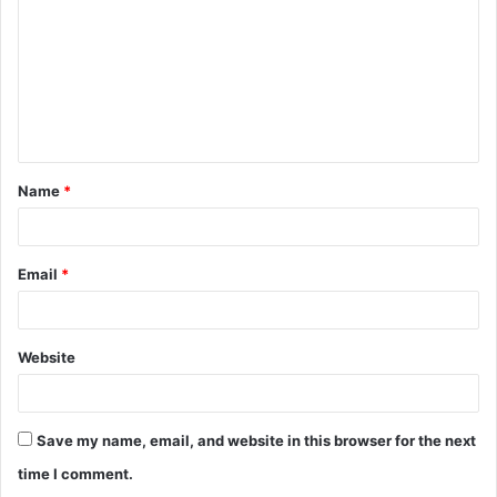
m
m
e
n
t
Name
*
*
Email
*
Website
Save my name, email, and website in this browser for the next
time I comment.