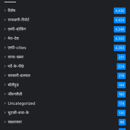
विशेष
4,430
राजधानी-रिपोर्ट
4,424
एमपी-ब्रेकिंग
4,346
मेरा-देश
4,342
एमपी-cities
4,283
ताजा-खबर
251
पर्दे-के-पीछे
224
सरकारी-हलचल
219
बॉलीवुड
194
जीवनशैली
180
Uncategorized
174
चुटकी-बजा-के
130
साक्षात्कार
86