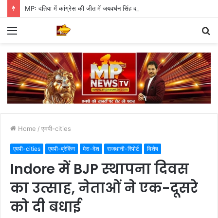
MP: दतिया में कांग्रेस की जीत में जयवर्धन सिंह का जादू, 35 में 30 बूथ जीते
Menu
S
fo
Home
/
एमपी-cities
एमपी-cities
एमपी-ब्रेकिंग
मेरा-देश
राजधानी-रिपोर्ट
विशेष
Indore में BJP स्थापना दिवस
का उत्साह, नेताओं ने एक-दूसरे
को दी बधाई