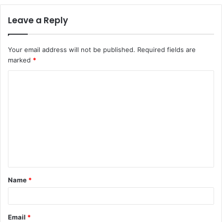
Leave a Reply
Your email address will not be published.
Required fields are
marked
*
C
o
m
m
e
n
t
Name
*
*
Email
*