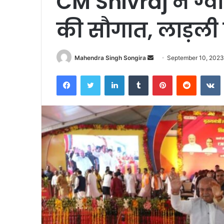
CM Shivraj ने ग्वा
की सौगात, लाड़ली 
Send
Mahendra Singh Songira
September 10, 202
an
Facebook
Twitter
LinkedIn
Tumblr
Pinterest
Reddit
V
email