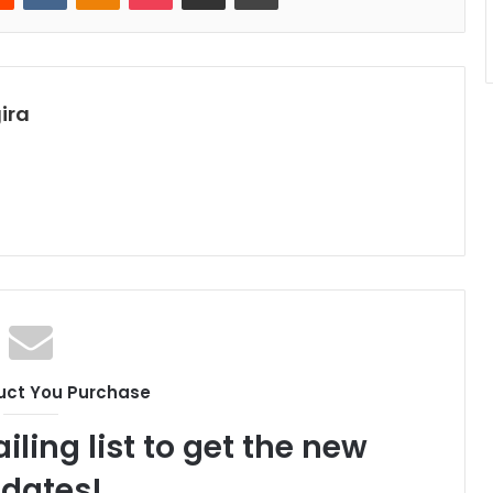
ira
uct You Purchase
iling list to get the new
dates!