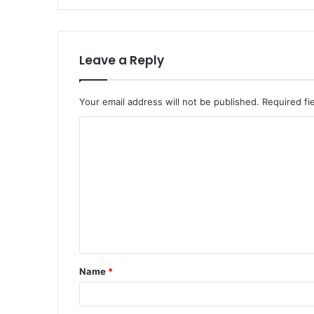
Leave a Reply
Your email address will not be published.
Required fi
C
o
m
m
e
n
t
Name
*
*