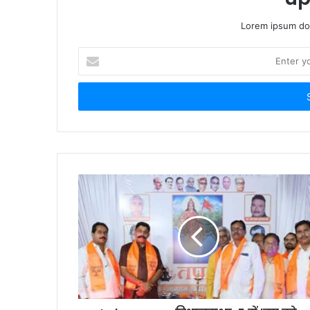
Lorem ipsum dol
Enter
your
Email
address