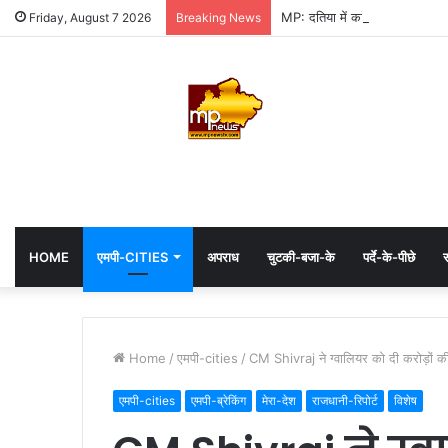
MP: दतिया में कांग्रेस की जीत में 
Friday, August 7 2026
Breaking News
HOME
एमपी-CITIES
अपराध
चुटकी-बजा-के
पर्दे-के-पीछे
स
Home
/
एमपी-cities
/
CM Shivraj ने ग्वालियर को दी करोड़ों की
एमपी-cities
एमपी-ब्रेकिंग
मेरा-देश
राजधानी-रिपोर्ट
विशेष