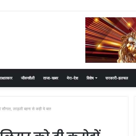
जयवर्धन सिंह का जादू, 35 में 30 बूथ जीते
ाक्षात्कार
जीवनशैली
ताजा-खबर
मेरा-देश
विशेष
सरकारी-हलचल
 सौगात, लाड़ली बहना से कही ये बात