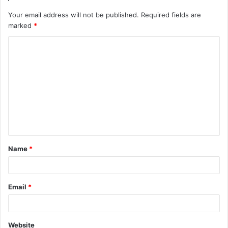
Your email address will not be published.
Required fields are
marked
*
C
o
m
m
e
n
t
Name
*
*
Email
*
Website