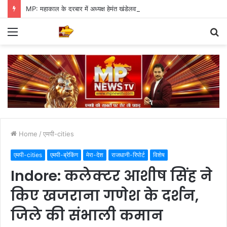
MP: महाकाल के दरबार में अध्यक्ष हेमंत खंडेलवाल, BJP की मजबूती का मांगा आशीर्वाद
Menu
S
fo
Home
/
एमपी-cities
एमपी-cities
एमपी-ब्रेकिंग
मेरा-देश
राजधानी-रिपोर्ट
विशेष
Indore: कलेक्टर आशीष सिंह ने
किए खजराना गणेश के दर्शन,
जिले की संभाली कमान