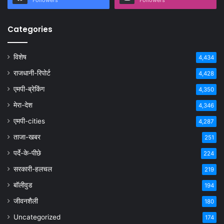
Categories
विशेष
4,434
राजधानी-रिपोर्ट
4,428
एमपी-ब्रेकिंग
4,350
मेरा-देश
4,346
एमपी-cities
4,287
ताजा-खबर
251
पर्दे-के-पीछे
224
सरकारी-हलचल
219
बॉलीवुड
194
जीवनशैली
180
Uncategorized
174