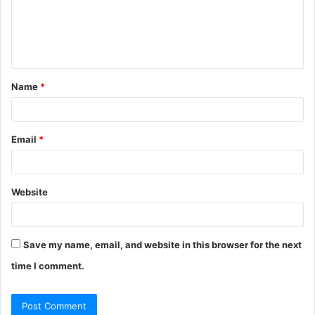
m
e
n
t
Name
*
*
Email
*
Website
Save my name, email, and website in this browser for the next
time I comment.