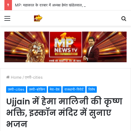
MP: महाकाल के दरबार में अध्यक्ष हेमंत खंडेलवाल, BJP की मजबूती का मांगा आशीर्वाद
Menu
S
fo
Home
/
एमपी-cities
एमपी-cities
एमपी-ब्रेकिंग
मेरा-देश
राजधानी-रिपोर्ट
विशेष
Ujjain में हेमा मालिनी की कृष्ण
भक्ति, इस्कॉन मंदिर में सुनाए
भजन