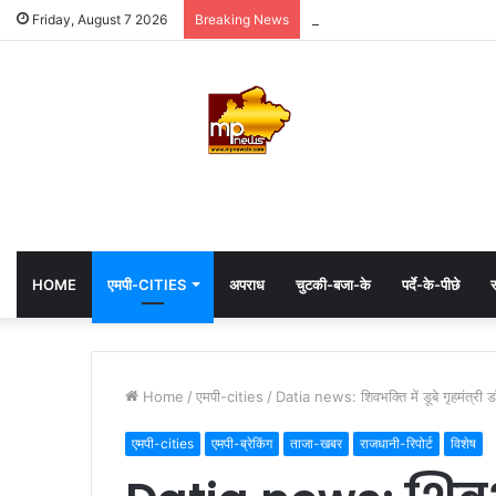
MP: महाकाल के दरबार में अध्यक्ष ह
Friday, August 7 2026
Breaking News
HOME
एमपी-CITIES
अपराध
चुटकी-बजा-के
पर्दे-के-पीछे
स
Home
/
एमपी-cities
/
Datia news: शिवभक्ति में डूबे गृहमंत्री 
एमपी-cities
एमपी-ब्रेकिंग
ताजा-खबर
राजधानी-रिपोर्ट
विशेष