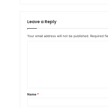
Leave a Reply
Your email address will not be published.
Required fi
C
o
m
m
e
n
t
Name
*
*