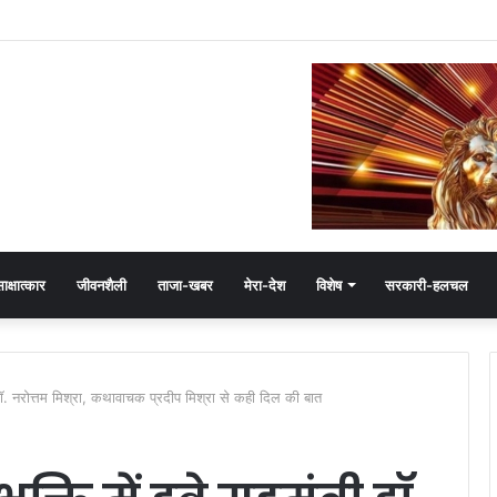
ेमंत खंडेलवाल, BJP की मजबूती का मांगा आशीर्वाद
ाक्षात्कार
जीवनशैली
ताजा-खबर
मेरा-देश
विशेष
सरकारी-हलचल
डॉ. नरोत्तम मिश्रा, कथावाचक प्रदीप मिश्रा से कही दिल की बात