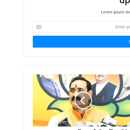
up
Lorem ipsum dol
Enter
your
Email
address