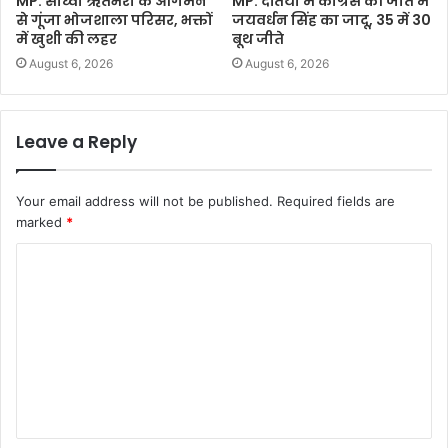
MP: साध्वी ऋतंभरा के आगमन
MP: दतिया में कांग्रेस की जीत में
से गूंजा भोजशाला परिसर, भक्तों
जयवर्धन सिंह का जादू, 35 में 30
में खुशी की लहर
बूथ जीते
August 6, 2026
August 6, 2026
Leave a Reply
Your email address will not be published.
Required fields are
marked
*
C
o
m
m
e
n
t