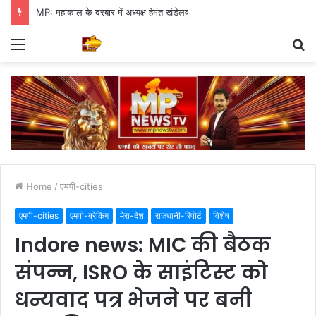
MP: महाकाल के दरबार में अध्यक्ष हेमंत खंडेलवाल, BJP की मजबूती का मांगा आशीर्वाद
Menu
S
fo
Home
/
एमपी-cities
एमपी-cities
एमपी-ब्रेकिंग
मेरा-देश
राजधानी-रिपोर्ट
विशेष
Indore news: MIC की बैठक
संपन्न, ISRO के साइंटिस्ट को
धन्यवाद पत्र भेजने पर बनी