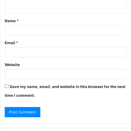
n
t
Name
*
*
Email
*
Website
Save my name, email, and website in this browser for the next
time I comment.