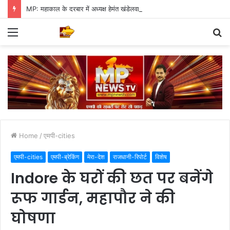
MP: महाकाल के दरबार में अध्यक्ष हेमंत खंडेलवाल, BJP की मजबूती का मांगा आशीर्वाद
Menu
S
fo
Home
/
एमपी-cities
एमपी-cities
एमपी-ब्रेकिंग
मेरा-देश
राजधानी-रिपोर्ट
विशेष
Indore के घरों की छत पर बनेंगे
रूफ गार्डन, महापौर ने की
घोषणा