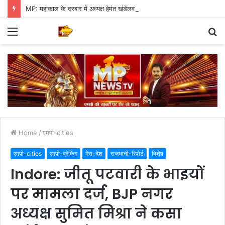
MP: महाकाल के दरबार में अध्यक्ष हेमंत खंडेलवाल, BJP की मजबूती का मांगा आशीर्वाद
Menu
S
fo
Home
/
एमपी-cities
एमपी-cities
एमपी-ब्रेकिंग
मेरा-देश
राजधानी-रिपोर्ट
विशेष
Indore: जीतू पटवारी के भाइयों
पर मामला दर्ज, BJP नगर
अध्यक्ष सुमित मिश्रा ने कसा