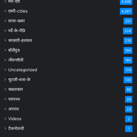
मेरा-देश
4,346
एमपी-cities
4,287
ताजा-खबर
251
पर्दे-के-पीछे
224
सरकारी-हलचल
219
बॉलीवुड
194
जीवनशैली
180
Uncategorized
174
चुटकी-बजा-के
130
साक्षात्कार
86
स्वास्थ्य
26
अपराध
23
Videos
2
टैकनोलजी
1