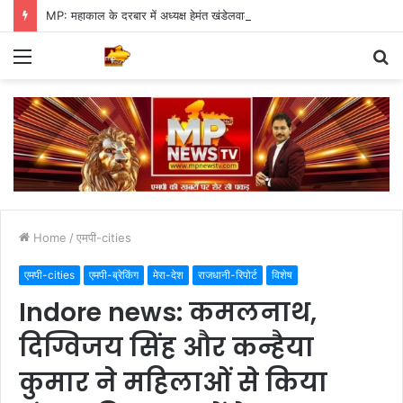
MP: महाकाल के दरबार में अध्यक्ष हेमंत खंडेलवाल, BJP की मजबूती का मांगा आशीर्वाद
Menu
S
fo
Home
/
एमपी-cities
एमपी-cities
एमपी-ब्रेकिंग
मेरा-देश
राजधानी-रिपोर्ट
विशेष
Indore news: कमलनाथ,
दिग्विजय सिंह और कन्हैया
कुमार ने महिलाओं से किया