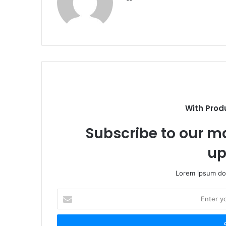
With Prod
Subscribe to our ma
up
Lorem ipsum dol
Enter
your
Email
address