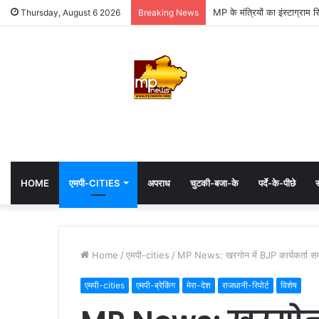
MP के मंत्रियों का इंस्टाग्राम 
Thursday, August 6 2026
Breaking News
HOME
एमपी-CITIES
अपराध
चुटकी-बजा-के
पर्दे-के-पीछे
स
Home
/
एमपी-cities
/
MP News: खरगोन में BJP कार्यकर्ता सम्म
एमपी-cities
एमपी-ब्रेकिंग
मेरा-देश
राजधानी-रिपोर्ट
विशेष