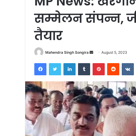
MP News: खरगोन मे
सम्मेलन संपन्न, 
तैयार
Send
Mahendra Singh Songira
August 5, 2023
an
Facebook
Twitter
LinkedIn
Tumblr
Pinterest
Reddit
V
email