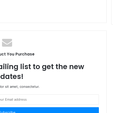
uct You Purchase
iling list to get the new
dates!
or sit amet, consectetur.