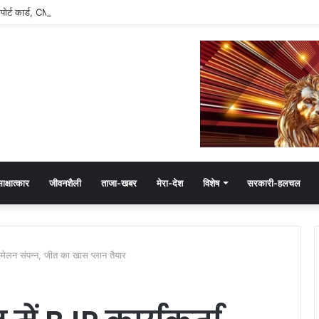
रिपोर्ट कार्ड, CM मोहन यादव के इतने फॉलोअर्स
ाक्षात्कार
जीवनशैली
ताजा-खबर
मेरा-देश
विशेष
सरकारी-हलचल
ेलन संपन्न, जीत का खास प्लान तैयार