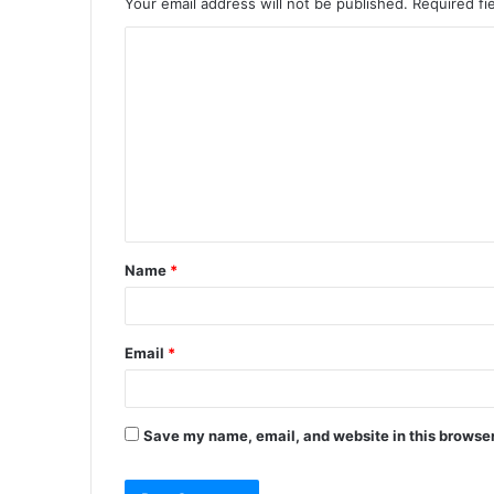
Your email address will not be published.
Required fi
C
o
m
m
e
n
t
Name
*
*
Email
*
Save my name, email, and website in this browser