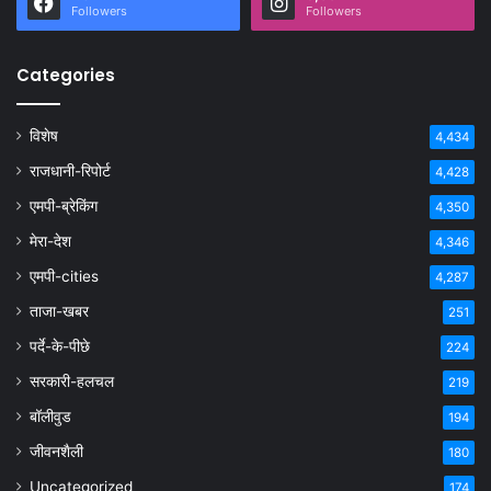
Followers
Followers
Categories
विशेष
4,434
राजधानी-रिपोर्ट
4,428
एमपी-ब्रेकिंग
4,350
मेरा-देश
4,346
एमपी-cities
4,287
ताजा-खबर
251
पर्दे-के-पीछे
224
सरकारी-हलचल
219
बॉलीवुड
194
जीवनशैली
180
Uncategorized
174