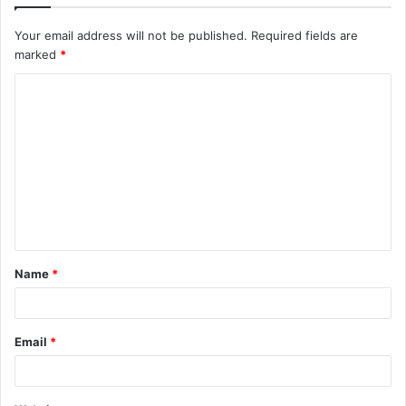
Your email address will not be published.
Required fields are
marked
*
C
o
m
m
e
n
t
Name
*
*
Email
*