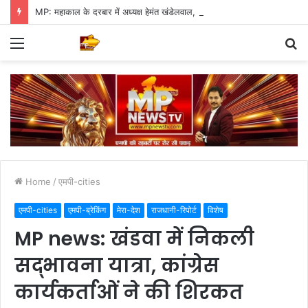
MP: महाकाल के दरबार में अध्यक्ष हेमंत खंडेलवाल, BJP की मजबूती का मांगा आशीर्वाद
Menu
S
fo
Home
/
एमपी-cities
एमपी-cities
एमपी-ब्रेकिंग
मेरा-देश
राजधानी-रिपोर्ट
विशेष
MP news: खंडवा में निकली
सद्भावना यात्रा, कांग्रेस
कार्यकर्ताओं ने की शिरकत