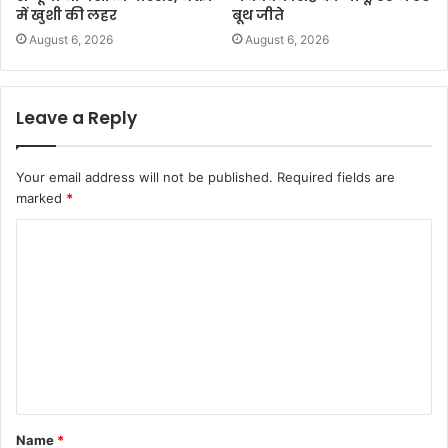
में खुशी की लहर
बूथ जीते
August 6, 2026
August 6, 2026
Leave a Reply
Your email address will not be published.
Required fields are
marked
*
C
o
m
m
e
n
t
Name
*
*