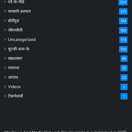
पर्दे-के-पीछे
224
सरकारी-हलचल
219
बॉलीवुड
194
जीवनशैली
180
Uncategorized
174
चुटकी-बजा-के
130
साक्षात्कार
86
स्वास्थ्य
26
अपराध
23
Videos
2
टैकनोलजी
1