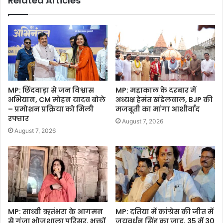
Related Articles
MP: छिंदवाड़ा से जन विश्वास
MP: महाकाल के दरबार में
अभियान, CM मोहन यादव बोले
अध्यक्ष हेमंत खंडेलवाल, BJP की
– प्रमोशन प्रक्रिया को मिली
मजबूती का मांगा आशीर्वाद
रफ्तार
August 7, 2026
August 7, 2026
MP: साध्वी ऋतंभरा के आगमन
MP: दतिया में कांग्रेस की जीत में
से गूंजा भोजशाला परिसर, भक्तों
जयवर्धन सिंह का जादू, 35 में 30