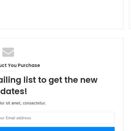
uct You Purchase
iling list to get the new
dates!
or sit amet, consectetur.