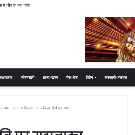
रिपोर्ट कार्ड, CM मोहन यादव के इतने फॉलोअर्स
ाक्षात्कार
जीवनशैली
ताजा-खबर
मेरा-देश
विशेष
सरकारी-हलचल
ल गाथा, आकाश विजयवर्गीय ने किया संतों का सम्मान