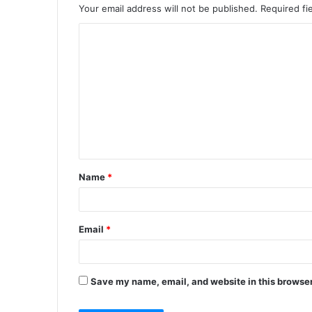
Your email address will not be published.
Required fi
C
o
m
m
e
n
t
Name
*
*
Email
*
Save my name, email, and website in this browser