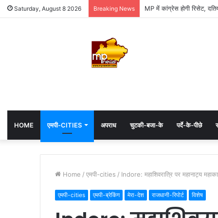
MP के मंत्रियों का इंस्टाग्राम 
Saturday, August 8 2026
Breaking News
HOME
एमपी-CITIES
अपराध
चुटकी-बजा-के
पर्दे-के-पीछे
स
Home
/
एमपी-cities
/
Indore: महाशिवरात्रि पर महानाट्य महाका
एमपी-cities
एमपी-ब्रेकिंग
मेरा-देश
राजधानी-रिपोर्ट
विशेष