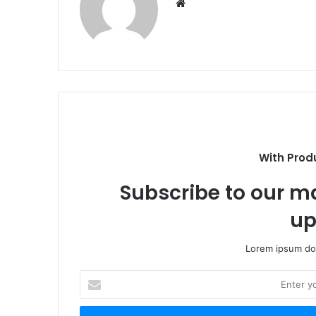
Website
With Prod
Subscribe to our ma
up
Lorem ipsum dol
Enter
your
Email