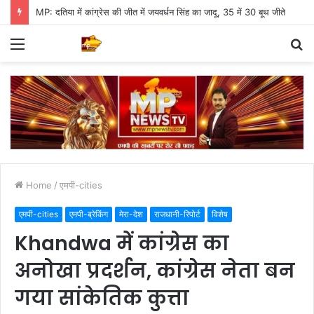
MP में कांग्रेस होगी रिसेट, दतिया में जीत के बाद जोश
Menu
S
fo
Home
/
एमपी-cities
एमपी-cities
एमपी-ब्रेकिंग
मेरा-देश
राजधानी-रिपोर्ट
विशेष
Khandwa में कांग्रेस का
अनोखा प्रदर्शन, कांग्रेस नेता बन
गया सांकेतिक कुत्ता