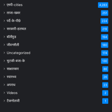
एमपी-cities
4,283
ताजा-खबर
251
पर्दे-के-पीछे
224
सरकारी-हलचल
219
बॉलीवुड
194
जीवनशैली
180
Uncategorized
174
चुटकी-बजा-के
130
साक्षात्कार
86
स्वास्थ्य
26
अपराध
23
Videos
2
टैकनोलजी
1