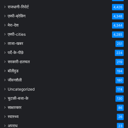
राजधानी-रिपोर्ट
4,426
एमपी-ब्रेकिंग
4,348
मेरा-देश
4,344
एमपी-cities
4,285
ताजा-खबर
251
पर्दे-के-पीछे
224
सरकारी-हलचल
219
बॉलीवुड
194
जीवनशैली
180
Uncategorized
174
चुटकी-बजा-के
130
साक्षात्कार
86
स्वास्थ्य
26
अपराध
23