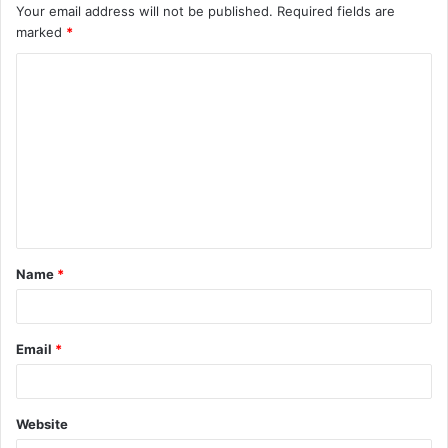
Your email address will not be published.
Required fields are
marked
*
C
o
m
m
e
n
t
Name
*
*
Email
*
Website