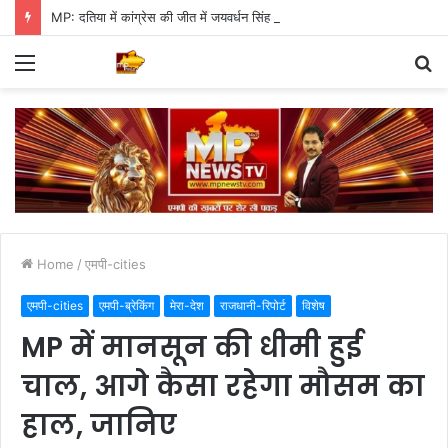
MP: दतिया में कांग्रेस की जीत में जयवर्धन सिंह का जादू, 35 में 30 बूथ जीते
Menu
S
fo
Home
/
एमपी-cities
एमपी-cities
एमपी-ब्रेकिंग
मेरा-देश
राजधानी-रिपोर्ट
विशेष
MP में मानसून की धीमी हुई
चाल, आगे कैसा रहेगा मौसम का
हाल, जानिए