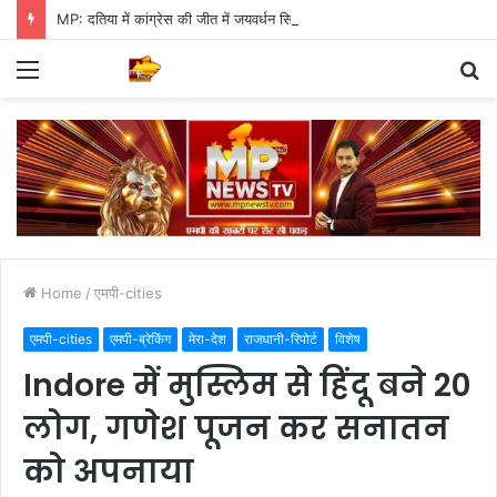
MP: दतिया में कांग्रेस की जीत में जयवर्धन सिंह का जादू, 35 में 30 बूथ जीते
Menu
S
fo
Home
/
एमपी-cities
एमपी-cities
एमपी-ब्रेकिंग
मेरा-देश
राजधानी-रिपोर्ट
विशेष
Indore में मुस्लिम से हिंदू बने 20
लोग, गणेश पूजन कर सनातन
को अपनाया