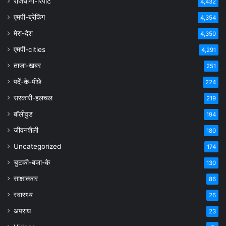
राजधानी-रिपोर्ट
4,432
एमपी-ब्रेकिंग
4,354
मेरा-देश
4,350
एमपी-cities
4,291
ताजा-खबर
251
पर्दे-के-पीछे
224
सरकारी-हलचल
219
बॉलीवुड
194
जीवनशैली
180
Uncategorized
174
चुटकी-बजा-के
130
साक्षात्कार
86
स्वास्थ्य
26
अपराध
23