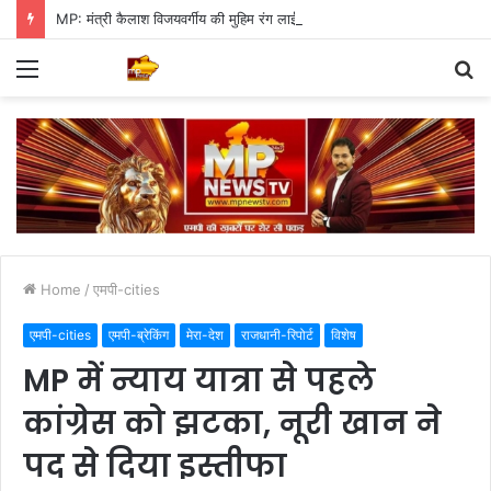
MP: मंत्री कैलाश विजयवर्गीय की मुहिम रंग लाई, पौधारोपण में इंदौर ने बनाया वर्ल्ड रिकॉर्ड
Menu
S
fo
Home
/
एमपी-cities
एमपी-cities
एमपी-ब्रेकिंग
मेरा-देश
राजधानी-रिपोर्ट
विशेष
MP में न्याय यात्रा से पहले
कांग्रेस को झटका, नूरी खान ने
पद से दिया इस्तीफा