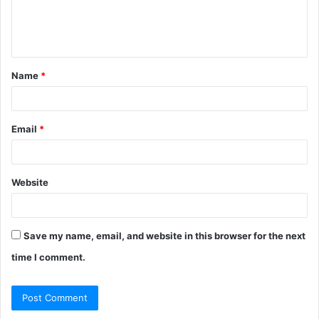
e
n
t
Name
*
*
Email
*
Website
Save my name, email, and website in this browser for the next
time I comment.