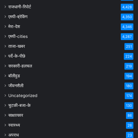
राजधानी-रिपोर्ट
4,428
एमपी-ब्रेकिंग
4,350
मेरा-देश
4,346
एमपी-cities
4,287
ताजा-खबर
251
पर्दे-के-पीछे
224
सरकारी-हलचल
219
बॉलीवुड
194
जीवनशैली
180
Uncategorized
174
चुटकी-बजा-के
130
साक्षात्कार
86
स्वास्थ्य
26
अपराध
23