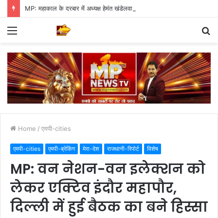
MP: महाकाल के दरबार में अध्यक्ष हेमंत खंडेलवाल, BJP की मजबूती का मांगा आशीर्वाद
Menu
S
fo
Home
/
एमपी-cities
एमपी-cities
एमपी-ब्रेकिंग
मेरा-देश
राजधानी-रिपोर्ट
विशेष
MP: वन नेशन-वन इलेक्शन को
लेकर एक्टिव इंदौर महापौर,
दिल्ली में हुई बैठक का बने हिस्सा