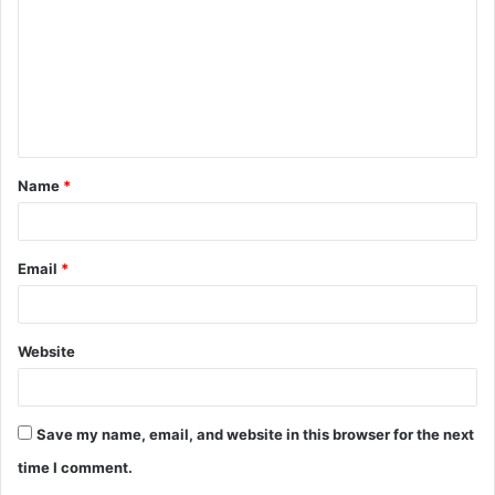
m
m
e
n
t
Name
*
*
Email
*
Website
Save my name, email, and website in this browser for the next
time I comment.