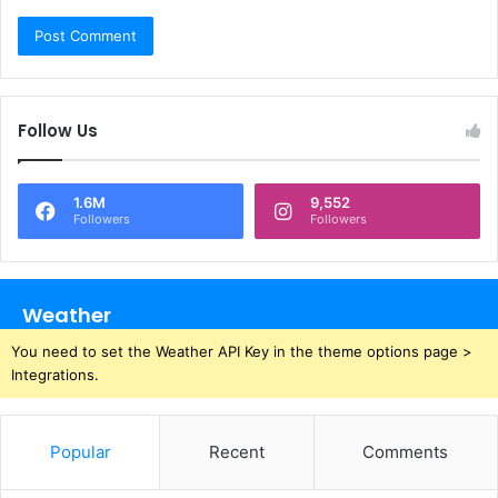
Follow Us
1.6M
9,552
Followers
Followers
Weather
You need to set the Weather API Key in the theme options page >
Integrations.
Popular
Recent
Comments