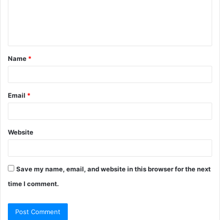
m
e
n
t
Name
*
*
Email
*
Website
Save my name, email, and website in this browser for the next
time I comment.