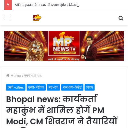
MP: महाकाल के दरबार में अध्यक्ष हेमंत खंडेलवाल, BJP की मजबूती का मांगा आशीर्वाद
Menu
S
fo
Home
/
एमपी-cities
एमपी-cities
एमपी-ब्रेकिंग
मेरा-देश
राजधानी-रिपोर्ट
विशेष
Bhopal news: कार्यकर्ता
महाकुंभ में शामिल होगें PM
Modi, CM शिवराज ने तैयारियों