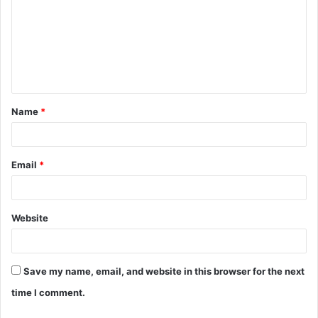
m
m
e
n
t
Name
*
*
Email
*
Website
Save my name, email, and website in this browser for the next
time I comment.