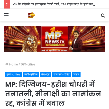
MP के मंत्रियों का इंस्टाग्राम रिपोर्ट कार्ड, CM मोहन यादव के इतने फॉलोअर्स
Menu
S
fo
Home
/
एमपी-cities
एमपी-cities
एमपी-ब्रेकिंग
मेरा-देश
राजधानी-रिपोर्ट
विशेष
MP: दिग्विजय-हरीश चौधरी में
तनातनी, मीनाक्षी का नामांकन
रद्द, कांग्रेस में बवाल