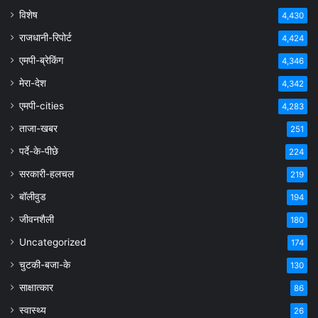
विशेष
4,430
राजधानी-रिपोर्ट
4,424
एमपी-ब्रेकिंग
4,346
मेरा-देश
4,342
एमपी-cities
4,283
ताजा-खबर
251
पर्दे-के-पीछे
224
सरकारी-हलचल
219
बॉलीवुड
194
जीवनशैली
180
Uncategorized
174
चुटकी-बजा-के
130
साक्षात्कार
86
स्वास्थ्य
26