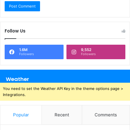
Follow Us
1.6M
9,552
Followers
Followers
Weather
You need to set the Weather API Key in the theme options page >
Integrations.
Popular
Recent
Comments