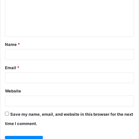
m
e
n
t
Name
*
*
Email
*
Website
Save my name, email, and website in this browser for the next
time I comment.