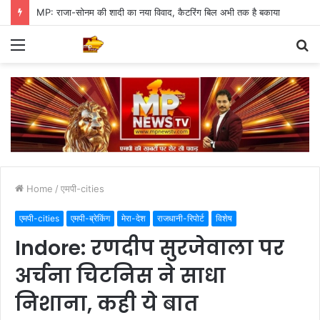
MP: राजा-सोनम की शादी का नया विवाद, कैटरिंग बिल अभी तक है बकाया
Menu
S
fo
Home
/
एमपी-cities
एमपी-cities
एमपी-ब्रेकिंग
मेरा-देश
राजधानी-रिपोर्ट
विशेष
Indore: रणदीप सुरजेवाला पर
अर्चना चिटनिस ने साधा
निशाना, कही ये बात