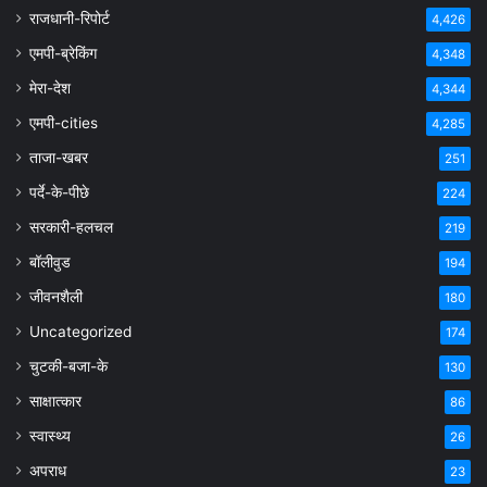
राजधानी-रिपोर्ट
4,426
एमपी-ब्रेकिंग
4,348
मेरा-देश
4,344
एमपी-cities
4,285
ताजा-खबर
251
पर्दे-के-पीछे
224
सरकारी-हलचल
219
बॉलीवुड
194
जीवनशैली
180
Uncategorized
174
चुटकी-बजा-के
130
साक्षात्कार
86
स्वास्थ्य
26
अपराध
23