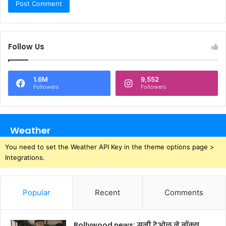
Follow Us
1.6M
9,552
Followers
Followers
Weather
You need to set the Weather API Key in the theme options page >
Integrations.
Popular
Recent
Comments
Bollywood news: सनी देओल ने बॉक्स