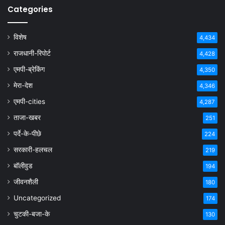
Categories
विशेष
4,434
राजधानी-रिपोर्ट
4,428
एमपी-ब्रेकिंग
4,350
मेरा-देश
4,346
एमपी-cities
4,287
ताजा-खबर
251
पर्दे-के-पीछे
224
सरकारी-हलचल
219
बॉलीवुड
194
जीवनशैली
180
Uncategorized
174
चुटकी-बजा-के
130