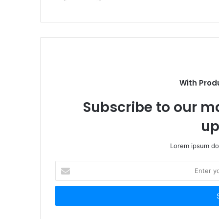
With Prod
Subscribe to our ma
up
Lorem ipsum dol
Enter
your
Email
address