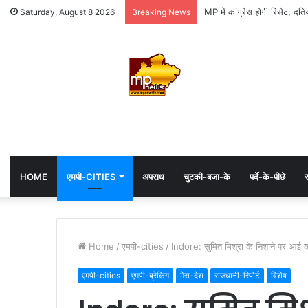
MP में कांग्रेस होगी रिसेट, दति
Saturday, August 8 2026
Breaking News
HOME
एमपी-CITIES
अपराध
चुटकी-बजा-के
पर्दे-के-पीछे
स
Home
/
एमपी-cities
/
Indore: सुमित मिश्रा के निशाने पर आई कां
एमपी-cities
एमपी-ब्रेकिंग
मेरा-देश
राजधानी-रिपोर्ट
विशेष