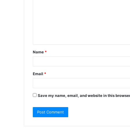
o
m
m
e
n
t
Name
*
*
Email
*
Save my name, email, and website in this browser