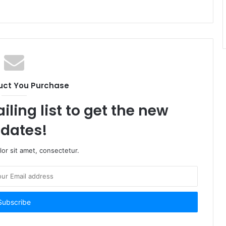
uct You Purchase
iling list to get the new
dates!
or sit amet, consectetur.