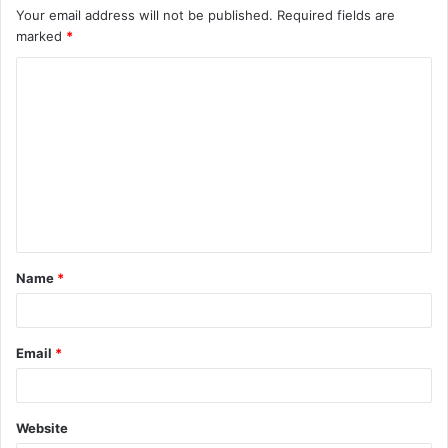
Your email address will not be published.
Required fields are
marked
*
C
o
m
m
e
n
t
Name
*
*
Email
*
Website