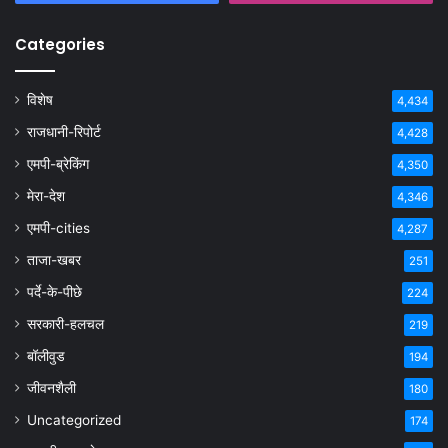
Categories
विशेष
4,434
राजधानी-रिपोर्ट
4,428
एमपी-ब्रेकिंग
4,350
मेरा-देश
4,346
एमपी-cities
4,287
ताजा-खबर
251
पर्दे-के-पीछे
224
सरकारी-हलचल
219
बॉलीवुड
194
जीवनशैली
180
Uncategorized
174