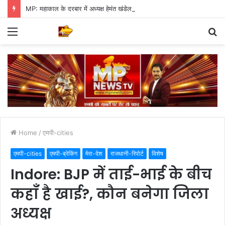
MP: महाकाल के दरबार में अध्यक्ष हेमंत खंडेलवाल, BJP की मजबूती का मांगा आशीर्वाद
Menu
S
fo
Home
/
एमपी-cities
एमपी-cities
एमपी-ब्रेकिंग
मेरा-देश
राजधानी-रिपोर्ट
विशेष
Indore: BJP में ताई-भाई के बीच
कहाँ है खाई?, कौन बनेगा जिला
अध्यक्ष