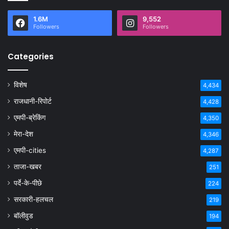
1.6M
9,552
Followers
Followers
Categories
विशेष
4,434
राजधानी-रिपोर्ट
4,428
एमपी-ब्रेकिंग
4,350
मेरा-देश
4,346
एमपी-cities
4,287
ताजा-खबर
251
पर्दे-के-पीछे
224
सरकारी-हलचल
219
बॉलीवुड
194