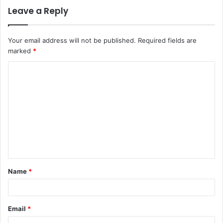
Leave a Reply
Your email address will not be published.
Required fields are
marked
*
C
o
m
m
e
n
t
Name
*
*
Email
*