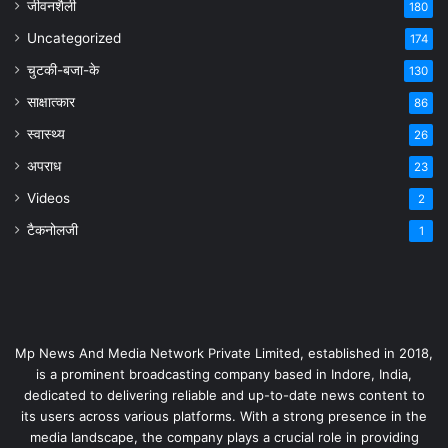
जीवनशैली
180
Uncategorized
174
चुटकी-बजा-के
130
साक्षात्कार
86
स्वास्थ्य
26
अपराध
23
Videos
2
टैकनोलजी
1
Mp News And Media Network Private Limited, established in 2018,
is a prominent broadcasting company based in Indore, India,
dedicated to delivering reliable and up-to-date news content to
its users across various platforms. With a strong presence in the
media landscape, the company plays a crucial role in providing