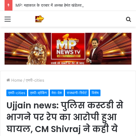
MP: महाकाल के दरबार में अध्यक्ष हेमंत खंडेलवाल, BJP की मजबूती का मांगा आशीर्वाद
Menu
S
fo
Home
/
एमपी-cities
एमपी-cities
एमपी-ब्रेकिंग
मेरा-देश
राजधानी-रिपोर्ट
विशेष
Ujjain news: पुलिस कस्टडी से
भागने पर रेप का आरोपी हुआ
घायल, CM Shivraj ने कही ये