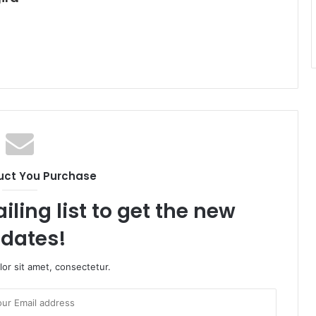
uct You Purchase
iling list to get the new
dates!
or sit amet, consectetur.