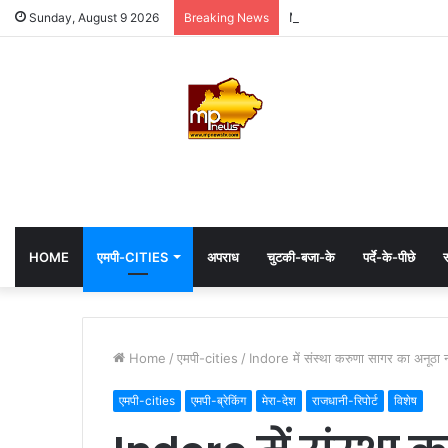
MP: महाकाल के दरबार में अध्यक्ष
Sunday, August 9 2026
Breaking News
HOME
एमपी-CITIES
अपराध
चुटकी-बजा-के
पर्दे-के-पीछे
स
Home
/
एमपी-cities
/
Indore में संस्था करुणा सागर का अनूठा नव
एमपी-cities
एमपी-ब्रेकिंग
मेरा-देश
राजधानी-रिपोर्ट
विशेष