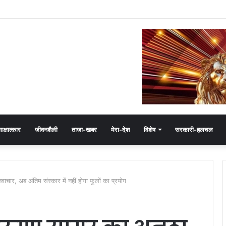
 हेमंत खंडेलवाल, BJP की मजबूती का मांगा आशीर्वाद
ाक्षात्कार
जीवनशैली
ताजा-खबर
मेरा-देश
विशेष
सरकारी-हलचल
ाचार, अब अंतिम संस्कार में नहीं होगा फूलों का प्रयोग