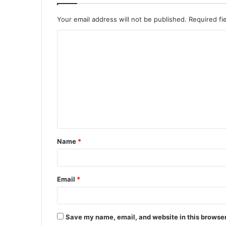
Your email address will not be published.
Required fi
C
o
m
m
e
n
t
Name
*
*
Email
*
Save my name, email, and website in this browser