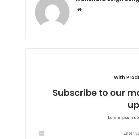
Website
With Prod
Subscribe to our ma
up
Lorem ipsum dol
Enter
your