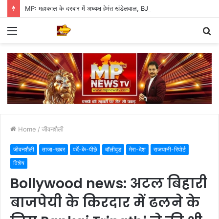
MP: महाकाल के दरबार में अध्यक्ष हेमंत खंडेलवाल, BJP की मजबूती का मांगा आशीर्वाद
Menu
S
fo
Home
/
जीवनशैली
जीवनशैली
ताजा-खबर
पर्दे-के-पीछे
बॉलीवुड
मेरा-देश
राजधानी-रिपोर्ट
विशेष
Bollywood news: अटल बिहारी
बाजपेयी के किरदार में ढलने के