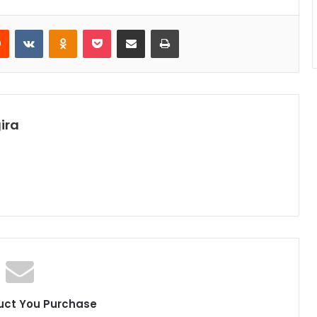
rest
Reddit
VKontakte
Odnoklassniki
Pocket
Share via Email
Print
ira
uct You Purchase