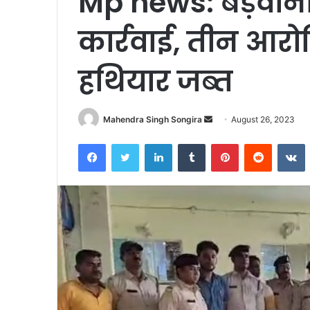
Mp news: बड़वानी
कार्रवाई, तीन आरोप
हथियार जब्त
Send
Mahendra Singh Songira
August 26, 2023
an
Facebook
Twitter
LinkedIn
Tumblr
Pinterest
Reddit
V
email