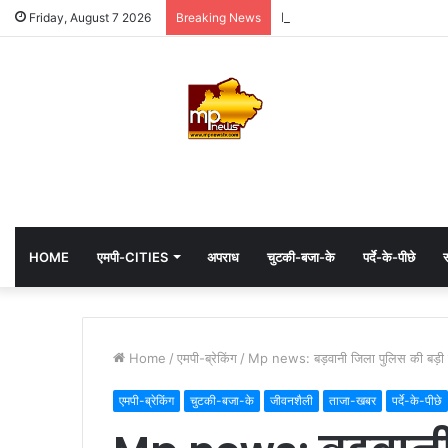
MP: महाकाल के दरबार में अध्यक्ष ह
Friday, August 7 2026
Breaking News
HOME
एमपी-CITIES
अपराध
चुटकी-बजा-के
पर्दे-के-पीछे
स
Home
/
एमपी-ब्रेकिंग
/
Mp news: बड़वानी जिला पुलिस की बड़ी का
एमपी-ब्रेकिंग
चुटकी-बजा-के
जीवनशैली
ताजा-खबर
पर्दे-के-पीछे