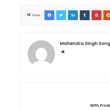
Facebook
Twitter
LinkedIn
Tumblr
Pinte
Share
Mahendra Singh Song
Website
With Prod