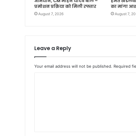
अभियान, CM मोहन यादव बोले –
हेमंत खंडेल
प्रमोशन प्रक्रिया को मिली रफ्तार
का मांगा आशी
August 7, 2026
August 7, 2
Leave a Reply
Your email address will not be published.
Required fi
C
o
m
m
e
n
t