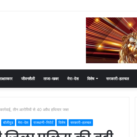
ेमंत खंडेलवाल, BJP की मजबूती का मांगा आशीर्वाद
ाक्षात्कार
जीवनशैली
ताजा-खबर
मेरा-देश
विशेष
सरकारी-हलचल
र्रवाई, तीन आरोपियों से 40 अवैध हथियार जब्त
बॉलीवुड
मेरा-देश
राजधानी-रिपोर्ट
विशेष
सरकारी-हलचल