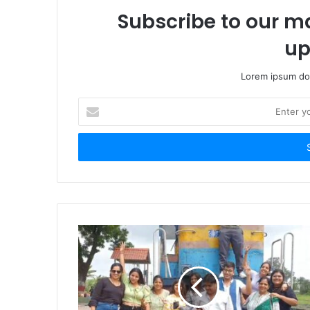
Subscribe to our ma
up
Lorem ipsum dol
Enter
your
Email
address