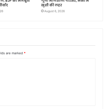
वाल, BJP की मजबूती
गूंजा भोजशाला परिसर, भक्तों में
र्वाद
खुशी की लहर
026
August 6, 2026
elds are marked
*