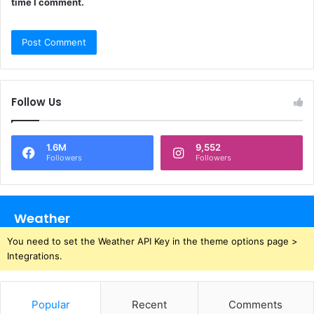
time I comment.
Follow Us
1.6M
9,552
Followers
Followers
Weather
You need to set the Weather API Key in the theme options page >
Integrations.
Popular
Recent
Comments