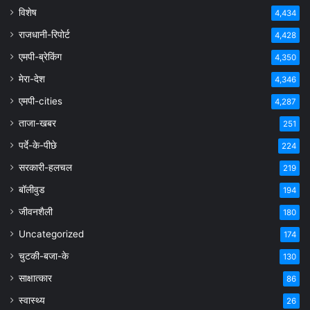
विशेष
4,434
राजधानी-रिपोर्ट
4,428
एमपी-ब्रेकिंग
4,350
मेरा-देश
4,346
एमपी-cities
4,287
ताजा-खबर
251
पर्दे-के-पीछे
224
सरकारी-हलचल
219
बॉलीवुड
194
जीवनशैली
180
Uncategorized
174
चुटकी-बजा-के
130
साक्षात्कार
86
स्वास्थ्य
26