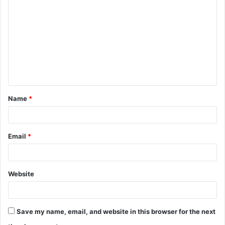
o
m
m
e
n
t
Name
*
*
Email
*
Website
Save my name, email, and website in this browser for the next