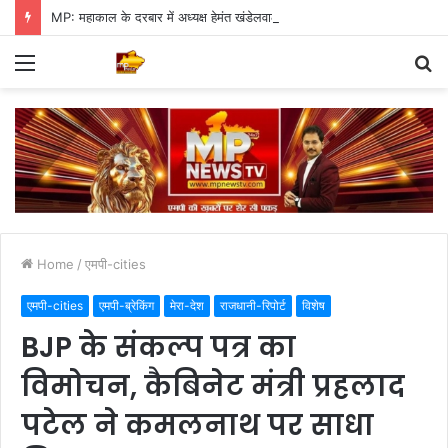
MP: महाकाल के दरबार में अध्यक्ष हेमंत खंडेलवाल, BJP की मजबूती का मांगा आशीर्वाद
Menu
S
fo
Home
/
एमपी-cities
एमपी-cities
एमपी-ब्रेकिंग
मेरा-देश
राजधानी-रिपोर्ट
विशेष
BJP के संकल्प पत्र का
विमोचन, कैबिनेट मंत्री प्रहलाद
पटेल ने कमलनाथ पर साधा