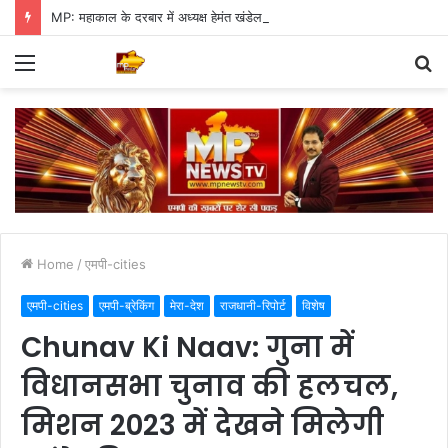
MP: महाकाल के दरबार में अध्यक्ष हेमंत खंडेलवाल, BJP की मजबूती का मांगा आशीर्वाद
Menu
S
fo
Home
/
एमपी-cities
एमपी-cities
एमपी-ब्रेकिंग
मेरा-देश
राजधानी-रिपोर्ट
विशेष
Chunav Ki Naav: गुना में
विधानसभा चुनाव की हलचल,
मिशन 2023 में देखने मिलेगी