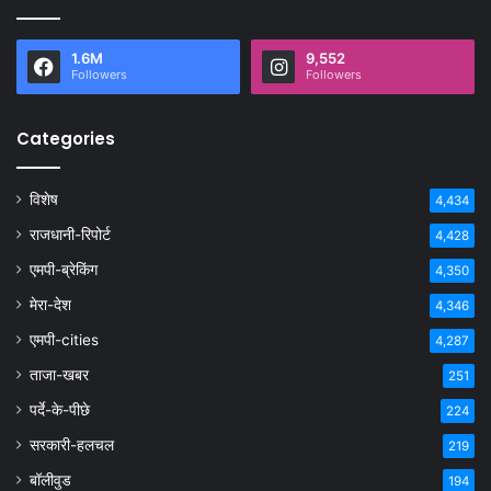
1.6M
9,552
Followers
Followers
Categories
विशेष
4,434
राजधानी-रिपोर्ट
4,428
एमपी-ब्रेकिंग
4,350
मेरा-देश
4,346
एमपी-cities
4,287
ताजा-खबर
251
पर्दे-के-पीछे
224
सरकारी-हलचल
219
बॉलीवुड
194