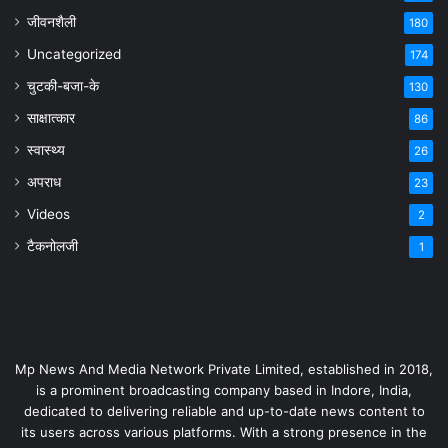
जीवनशैली
180
Uncategorized
174
चुटकी-बजा-के
130
साक्षात्कार
86
स्वास्थ्य
26
अपराध
23
Videos
2
टैकनोलजी
1
Mp News And Media Network Private Limited, established in 2018,
is a prominent broadcasting company based in Indore, India,
dedicated to delivering reliable and up-to-date news content to
its users across various platforms. With a strong presence in the