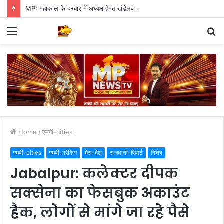
MP: महाकाल के दरबार में अध्यक्ष हेमंत खंडेलवाल, BJP की मजबूती का मांगा आशीर्वाद
Menu
S
fo
Home
/
एमपी-cities
एमपी-cities
एमपी-ब्रेकिंग
मेरा-देश
राजधानी-रिपोर्ट
विशेष
Jabalpur: कलेक्टर दीपक
सक्सेना का फेसबुक अकाउंट
हैक, लोगों से मांगे जा रहे पैसे