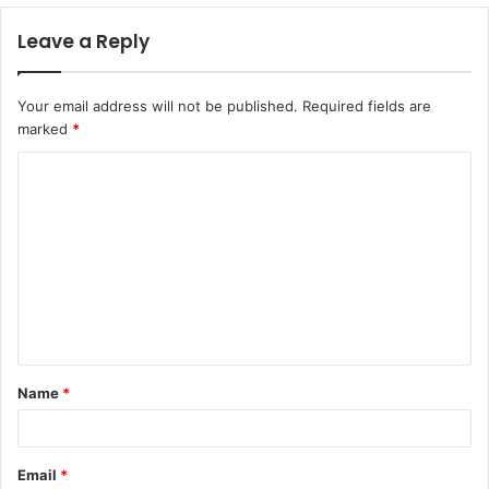
Leave a Reply
Your email address will not be published.
Required fields are
marked
*
C
o
m
m
e
n
t
Name
*
*
Email
*