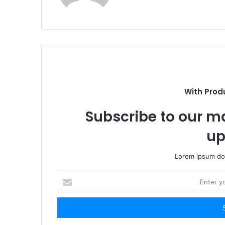
With Prod
Subscribe to our ma
up
Lorem ipsum dol
Enter
your
Email
address