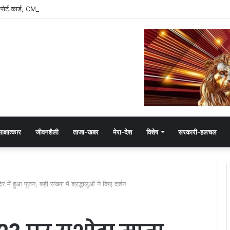
रिपोर्ट कार्ड, CM मोहन यादव के इतने फॉलोअर्स
ाक्षात्कार
जीवनशैली
ताजा-खबर
मेरा-देश
विशेष
सरकारी-हलचल
हुआ पूजन, बड़ी संख्या में श्रद्धालुओं ने किए दर्शन