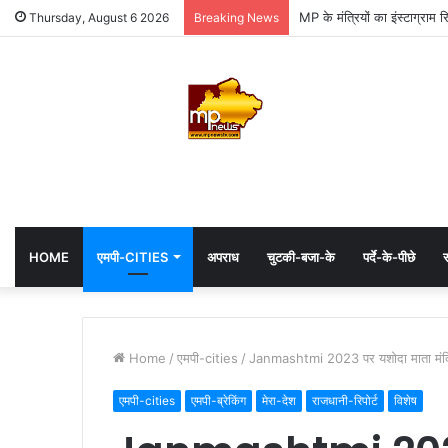
MP के मंत्रियों का इंस्टाग्राम 
Thursday, August 6 2026
Breaking News
HOME
एमपी-CITIES
अपराध
चुटकी-बजा-के
पर्दे-के-पीछे
स
Home
/
एमपी-cities
/
Janmashtmi 2023 पर यशोदा माता मंदिर में 
एमपी-cities
एमपी-ब्रेकिंग
मेरा-देश
राजधानी-रिपोर्ट
विशेष