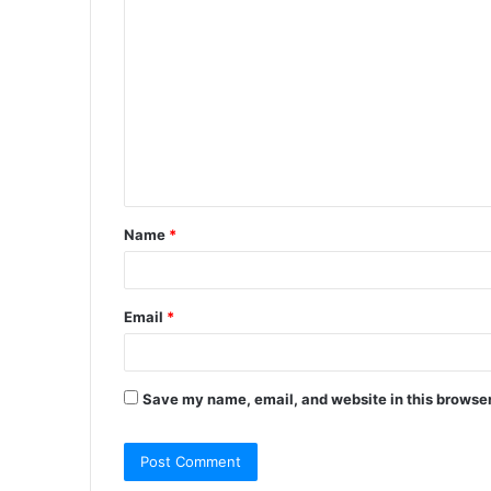
C
o
m
m
e
n
t
Name
*
*
Email
*
Save my name, email, and website in this browser