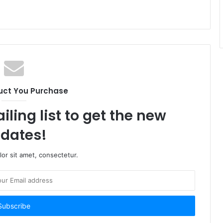
uct You Purchase
iling list to get the new
dates!
or sit amet, consectetur.