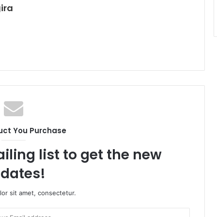
ira
uct You Purchase
iling list to get the new
dates!
or sit amet, consectetur.