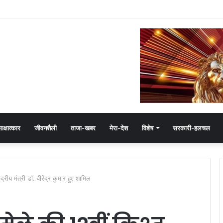
जयवर्धन सिंह का जादू, 35 में 30 बूथ जीते
ाक्षात्कार
जीवनशैली
ताजा-खबर
मेरा-देश
विशेष
सरकारी-हलचल
्रीय मंत्री डॉ. वीरेंद्र कुमार हुए शामिल