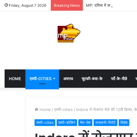
MP: दतिया में कांग्रेस की जीत में 
Friday, August 7 2026
Breaking News
HOME
एमपी-CITIES
अपराध
चुटकी-बजा-के
पर्दे-के-पीछे
स
Home
/
एमपी-cities
/
Indore में रोजगार मेले की 12वीं किश्त, केंद
एमपी-cities
एमपी-ब्रेकिंग
मेरा-देश
राजधानी-रिपोर्ट
विशेष