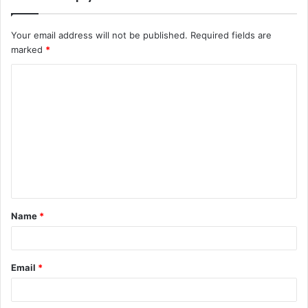
Your email address will not be published.
Required fields are
marked
*
C
o
m
m
e
n
t
Name
*
*
Email
*