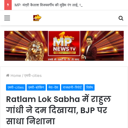
MP: मंत्री कैलाश विजयवर्गीय की मुहिम रंग लाई, पौधारोपण में इंदौर ने बनाया वर्ल्ड रिकॉर्ड
Menu
S
fo
Home
/
एमपी-cities
एमपी-cities
एमपी-ब्रेकिंग
मेरा-देश
राजधानी-रिपोर्ट
विशेष
Ratlam Lok Sabha में राहुल
गांधी ने दम दिखाया, BJP पर
साधा निशाना