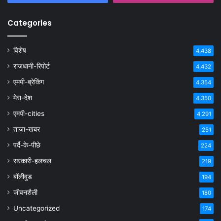
Categories
विशेष
4,438
राजधानी-रिपोर्ट
4,432
एमपी-ब्रेकिंग
4,354
मेरा-देश
4,350
एमपी-cities
4,291
ताजा-खबर
251
पर्दे-के-पीछे
224
सरकारी-हलचल
219
बॉलीवुड
194
जीवनशैली
180
Uncategorized
174