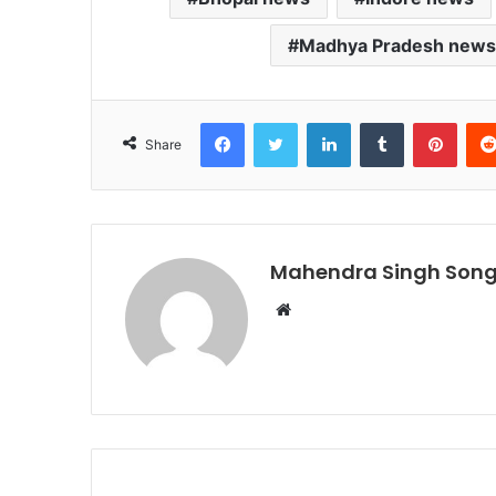
Madhya Pradesh news
Facebook
Twitter
LinkedIn
Tumblr
Pinte
Share
Mahendra Singh Song
Website