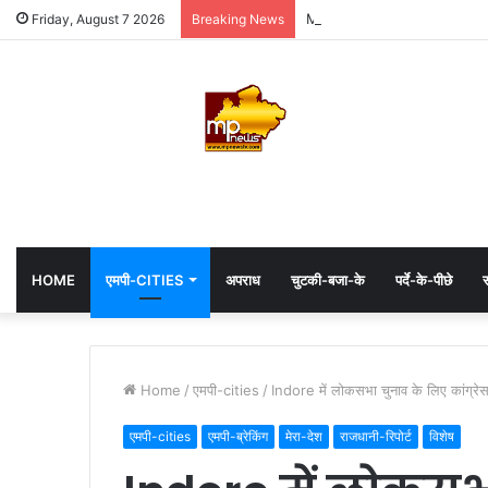
MP: महाकाल के दरबार में अध्यक्ष ह
Friday, August 7 2026
Breaking News
HOME
एमपी-CITIES
अपराध
चुटकी-बजा-के
पर्दे-के-पीछे
स
Home
/
एमपी-cities
/
Indore में लोकसभा चुनाव के लिए कांग्रेस
एमपी-cities
एमपी-ब्रेकिंग
मेरा-देश
राजधानी-रिपोर्ट
विशेष