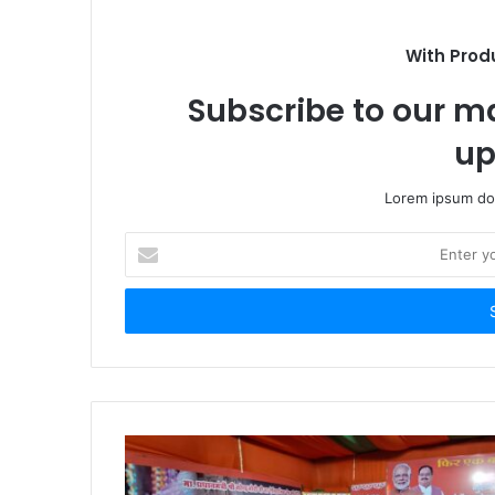
With Prod
Subscribe to our ma
up
Lorem ipsum dol
Enter
your
Email
address