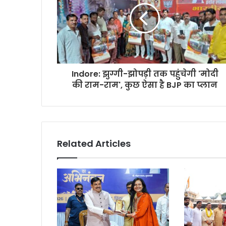
Indore: झुग्गी-झोपड़ी तक पहुंचेगी 'मोदी
की राम-राम', कुछ ऐसा है BJP का प्लान
Related Articles