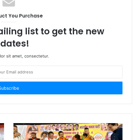
uct You Purchase
iling list to get the new
dates!
or sit amet, consectetur.