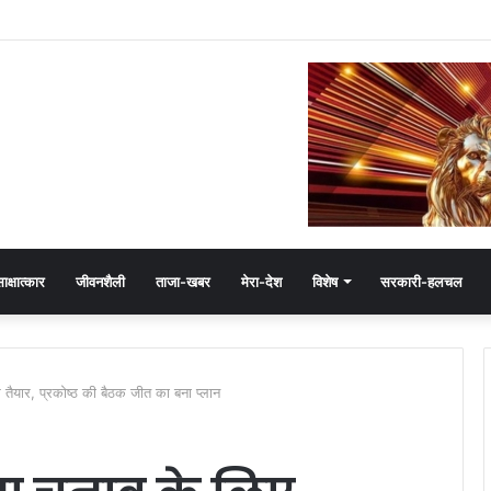
ेमंत खंडेलवाल, BJP की मजबूती का मांगा आशीर्वाद
ाक्षात्कार
जीवनशैली
ताजा-खबर
मेरा-देश
विशेष
सरकारी-हलचल
 तैयार, प्रकोष्ठ की बैठक जीत का बना प्लान