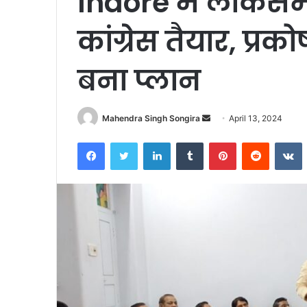
Indore में लोकसभ
कांग्रेस तैयार, प्र
बना प्लान
Send
Mahendra Singh Songira
April 13, 2024
an
Facebook
Twitter
LinkedIn
Tumblr
Pinterest
Reddit
V
email