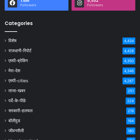
1.6M
9,552
Followers
Followers
Categories
विशेष
4,434
राजधानी-रिपोर्ट
4,428
एमपी-ब्रेकिंग
4,350
मेरा-देश
4,346
एमपी-cities
4,287
ताजा-खबर
251
पर्दे-के-पीछे
224
सरकारी-हलचल
219
बॉलीवुड
194
जीवनशैली
180