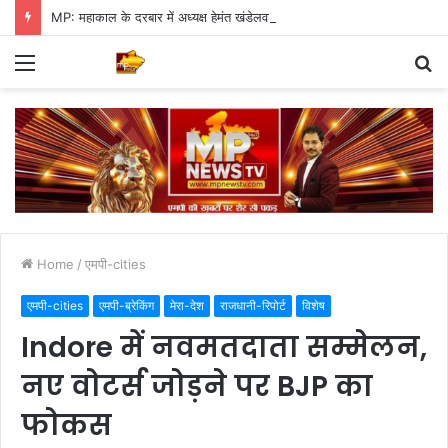
MP: महाकाल के दरबार में अध्यक्ष हेमंत खंडेलवाल, BJP की मजबूती का मांगा आशीर्वाद
Menu
S
fo
Home
/
एमपी-cities
एमपी-cities
एमपी-ब्रेकिंग
मेरा-देश
राजधानी-रिपोर्ट
विशेष
Indore में नवमतदाता सम्मेलन,
नए वोटर्स जोड़ने पर BJP का
फोकस