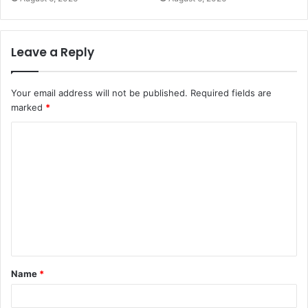
Leave a Reply
Your email address will not be published.
Required fields are
marked
*
C
o
m
m
e
n
t
Name
*
*