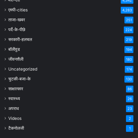
4,342
एमपी-cities
4,283
ताजा-खबर
251
पर्दे-के-पीछे
224
सरकारी-हलचल
219
बॉलीवुड
194
जीवनशैली
180
Uncategorized
174
चुटकी-बजा-के
130
साक्षात्कार
86
स्वास्थ्य
26
अपराध
23
Videos
2
टैकनोलजी
1