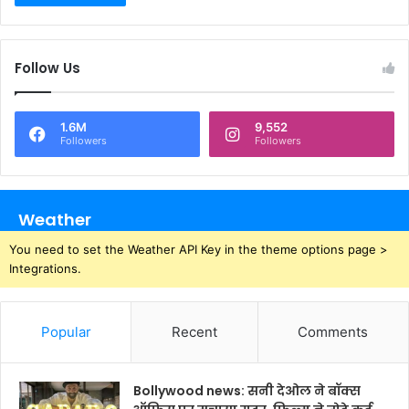
Follow Us
1.6M
9,552
Followers
Followers
Weather
You need to set the Weather API Key in the theme options page >
Integrations.
Popular
Recent
Comments
Bollywood news: सनी देओल ने बॉक्स