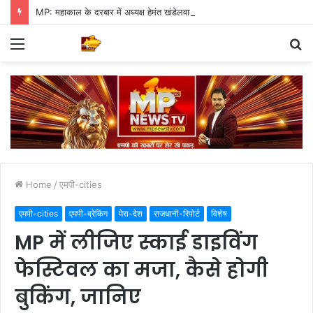
MP: महाकाल के दरबार में अध्यक्ष हेमंत खंडेलवाल, BJP की मजबूती का मांगा आशीर्वाद
Menu
S
fo
Home
/
एमपी-cities
एमपी-cities
एमपी-ब्रेकिंग
मेरा-देश
राजधानी-रिपोर्ट
विशेष
MP में लीजिए स्काई डाइविंग
फेस्टिवल का मजा, कैसे होगी
बुकिंग, जानिए