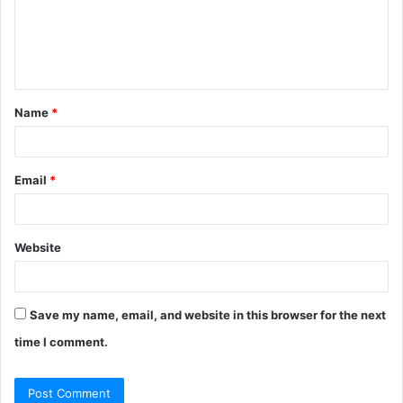
m
e
n
t
Name
*
*
Email
*
Website
Save my name, email, and website in this browser for the next
time I comment.