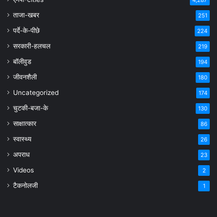
4,287
ताजा-खबर
251
पर्दे-के-पीछे
224
सरकारी-हलचल
219
बॉलीवुड
194
जीवनशैली
180
Uncategorized
174
चुटकी-बजा-के
130
साक्षात्कार
86
स्वास्थ्य
26
अपराध
23
Videos
2
टैकनोलजी
1