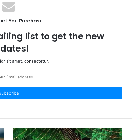
uct You Purchase
iling list to get the new
dates!
or sit amet, consectetur.