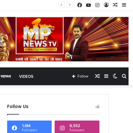
Facebook
YouTube
Instagram
Log
Rando
Si
In
Article
Random
Sidebar
Switch
Se
स्वास्थ्य
VIDEOS
Follow
Article
skin
for
Follow Us
1.6M
9,552
Followers
Followers