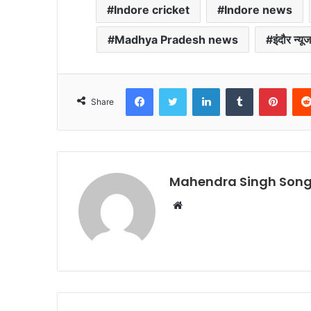
Indore cricket
Indore news
Madhya Pradesh news
इंदौर न्यू
Facebook
Twitter
LinkedIn
Tumblr
Pinte
Share
Mahendra Singh Song
Website