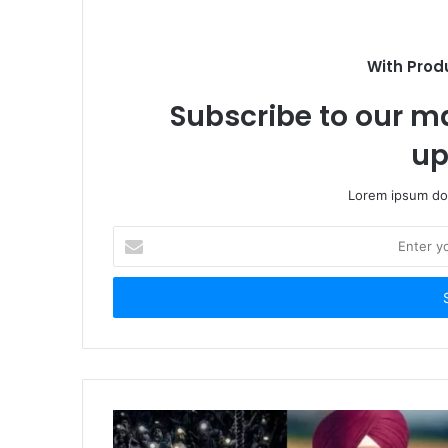
With Prod
Subscribe to our ma
up
Lorem ipsum dol
Enter
your
Email
address