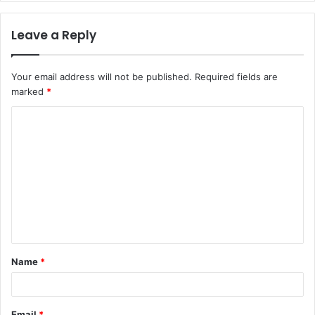
Leave a Reply
Your email address will not be published.
Required fields are
marked
*
C
o
m
m
e
n
t
Name
*
*
Email
*