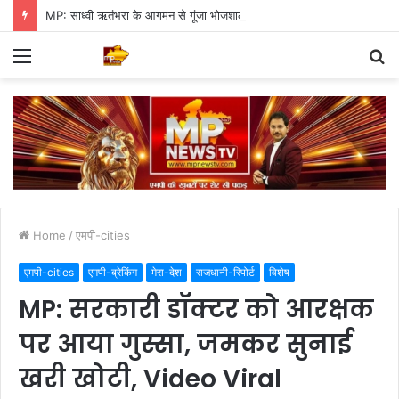
MP: साध्वी ऋतंभरा के आगमन से गूंजा भोजशाला परिसर, भक्तों में खुशी की लहर
Menu
S
fo
Home
/
एमपी-cities
एमपी-cities
एमपी-ब्रेकिंग
मेरा-देश
राजधानी-रिपोर्ट
विशेष
MP: सरकारी डॉक्टर को आरक्षक
पर आया गुस्सा, जमकर सुनाई
खरी खोटी, Video Viral