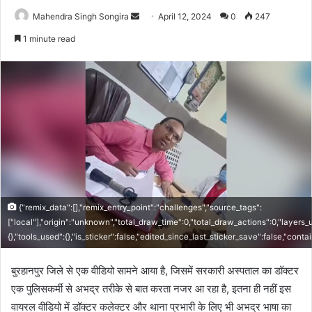
Send
Mahendra Singh Songira
April 12, 2024
0
247
an
1 minute read
email
{"remix_data":[],"remix_entry_point":"challenges","source_tags":
["local"],"origin":"unknown","total_draw_time":0,"total_draw_actions":0,"layers
{},"tools_used":{},"is_sticker":false,"edited_since_last_sticker_save":false,"cont
बुरहानपुर जिले से एक वीडियो सामने आया है, जिसमें सरकारी अस्पताल का डॉक्टर
एक पुलिसकर्मी से अभद्र तरीके से बात करता नजर आ रहा है, इतना ही नहीं इस
वायरल वीडियो में डॉक्टर कलेक्टर और थाना प्रभारी के लिए भी अभद्र भाषा का